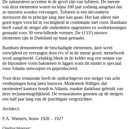
De natuursteen accenten in de gevel zijn van tufsteen. De meeste
van deze elementen waren na bijna 100 jaar zodanig aangetast dat
ze moesten worden vervangen. Tufsteen is een decoratieve
steensoort die in principe lang mee kan gaan. Het kan alleen niet
goed tegen verschil in vochtigheid in combinatie met vorst. Bambam
heeft vanaf de steiger alle onderdelen opgemeten en werktekeningen
gemaakt voor 30 verschillende vormen. De (133!) nieuwe
elementen zijn in Duitsland op maat gemaakt.
Bambam demonteerde de beschadigde elementen, ijzer werd
verwijderd en vervangen door rvs of in de menie gezet, metselwerk
werd aangeheeld. Gelukkig bleek in de kelder nog een restant van
de bijzondere vorm bakstenen te liggen want dit model is speciaal
voor Atlanta ontworpen en geproduceerd.
Voor deze restauratie heeft de opdrachtgever een steiger van acht
verdiepingen hoog laten bouwen. Modemerk Hilfiger, dat
momenteel kantoor houdt in Atlanta, maakte dankbaar gebruik van
deze reclamemogelijkheid. De restauratoren genoten op de steigers
een half jaar lang van de prachtigste vergezichten.
Architect:
F.A. Warners, bouw 1926 – 1927
Opdrachtgever: